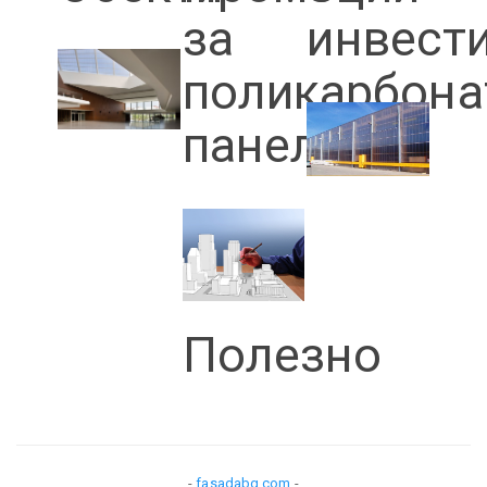
за
инвест
поликарбона
панели
Полезно
-
fasadabg.com
-