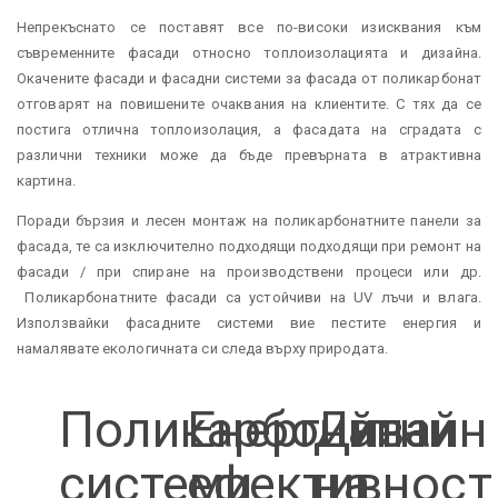
Непрекъснато се поставят все по-високи изисквания към
съвременните фасади относно топлоизолацията и дизайна.
Окачените фасади и фасадни системи за фасада от поликарбонат
отговарят на повишените очаквания на клиентите. С тях да се
постига отлична топлоизолация, а фасадата на сградата с
различни техники може да бъде превърната в атрактивна
картина.
Поради бързия и лесен монтаж на поликарбонатните панели за
фасада, те са изключително подходящи подходящи при ремонт на
фасади / при спиране на производствени процеси или др.
Поликарбонатните фасади са устойчиви на UV лъчи и влага.
Използвайки фасадните системи вие пестите енергия и
намалявате екологичната си следа върху природата.
Поликарбонатни
Енергийна
Дизайн
системи
ефективност
на