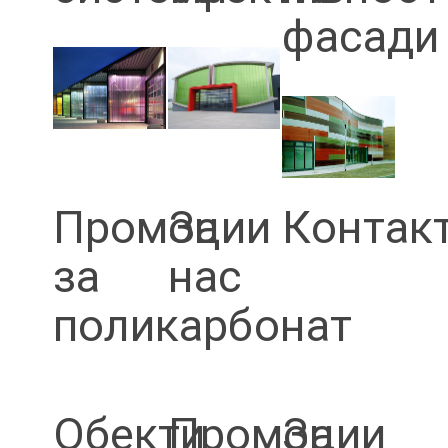
фасади
Промоции
За
Контак
за
нас
поликарбонат
Обекти
Промоции
За