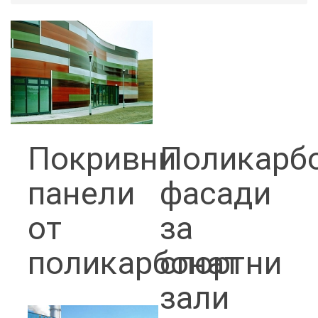
Покривни
Поликарб
панели
фасади
от
за
поликарбонат
спортни
зали